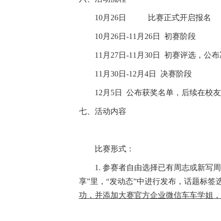
10
月
26
日
比赛正式开启报名
10
月
26
日
-
11
月
26
日
初赛阶段
11
月
27
日
-
11
月
30
日
初赛评选，公布
11
月
3
0日-
12
月
4日 决赛阶段
12
月
5
日
公布获奖名单，后续在校友
七、活动内容
比赛形式：
1.
参赛者自由选择
已有周志
或
新写周
享”里，“发动态”中进行发布，话题标签选择
功，并添加大赛官方企业微信车车学姐，