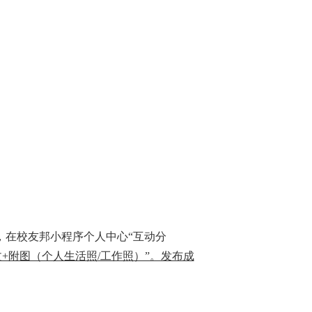
字，在校友邦小程序
个人中心
“互动分
文+附图（个人生活照/工作照）”。发布成