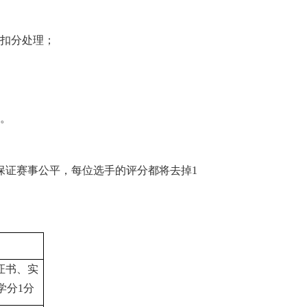
扣分处理；
。
为保证赛事公平，每位选手的评分都将去掉1
证书、
实
学分
1分