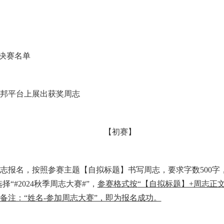
决赛名单
邦平台上展出获奖周志
【初赛】
志
报名，按照参赛主题【自拟标题】书写周志，要求字数
500
“#202
4秋
季周志大赛
#”，
参赛格式按
“【自拟标题】+周志正
备注：“姓名-参加周志大赛”，即为报名成功。