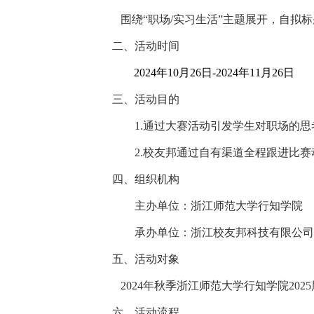
围绕
“职场/实习生活”主题展开，自拟
二、活动时间
202
4
年
10
月
26
日
-202
4
年
11
月
26
日
三、活动目的
1.通过大赛活动引发学生对
职场
的思
2.校友邦通过自有渠道全程跟进比
四、组织机构
主办单位：浙江师范大学行知学院
承办单位：浙江校友邦科技有限公司
五、活动对象
202
4
年
秋
季浙江师范大学行知学院
202
5
六、活动流程