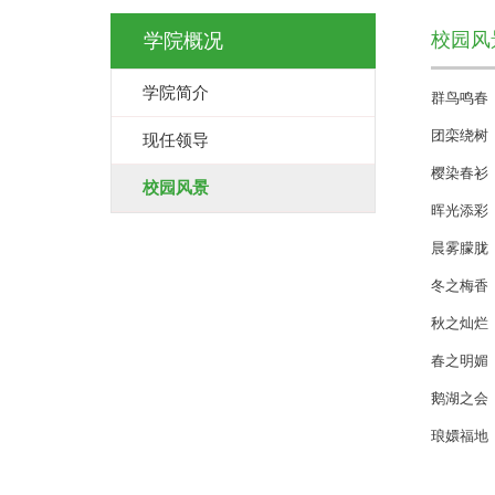
校园风
学院概况
学院简介
群鸟鸣春
团栾绕树
现任领导
樱染春衫
校园风景
晖光添彩
晨雾朦胧
冬之梅香
秋之灿烂
春之明媚
鹅湖之会
琅嬛福地