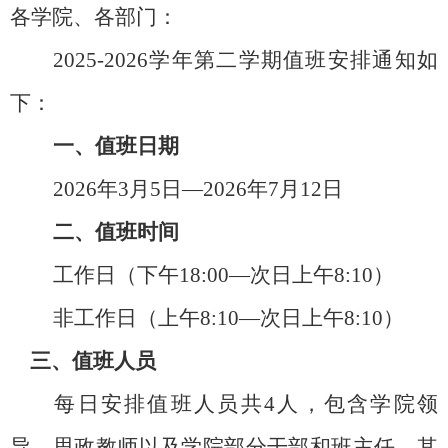
各学院
、
各部门：
202
5
-202
6
学年第
二
学期值班安排通知如
下：
一、值班日期
202
6
年
3
月
5
日
—202
6
年
7
月
12
日
二、值班时间
工作日（下午
18:00—次日上午8:10）
非工作日（上午
8:10—次日上午8:10）
三、值班人员
每日安排值班人员共
4人，包含学院领
导、思政教师以及学院
部分
干部和班主任，其