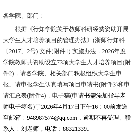
各学院、部门：
根据《行知学院关于教师科研经费资助开展
大学生人才培养项目的管理办法》
(
浙师行知科
〔
2017
〕
2
号
)
文件
(
附件
1)
实施办法，
2026
年度
学院教师共资助设立
73
项大学生人才培养项目
(
附
件
2)
，请各学院、相关部门积极组织大学生申
报。请申报学生认真填写项目申请书
(
附件
3)
和申
请汇总表
(
附件
4)
，电子稿
(
申请书需添加指导老
师电子签名
)
于
2026
年
4
月
17
日下午
16
：
00
前发送
至邮箱：
948987574@qq.com
，逾期不再受理。联
系人：刘老师，电话：
88321339
。