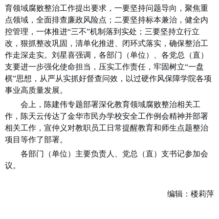
育领域腐败整治
工作提出要求，一要
坚持问题导向，聚焦重
点领域，全面排查廉政风险点
；二要
坚持标本兼治，健全内
控管理，一体推进
“三
不
”机制落到实处；三要坚持立行立
改，
狠抓整改巩固，清单化推进、闭环式落实，确保整治工
作走深走实。
刘星喜强调，
各部门
（单位）、各党总（直）
支
要
进一步
强化使命担当，
压实工作责任，
牢固树立
“一盘
棋”思想，从严从实抓好督查问效，以过硬作风保障学院各项
事业高质量发展。
会上，陈建伟专题部署深化教育领域腐败整治相关工
作，陈天云传达
了
金华市民办学校安全工作例会精神并部署
相关工作，宣仲义
对教职员工日常提醒教育和师生点题整治
项目等
作
了
部署。
各部门（单位）主要负责人、党总（直）支书记参加会
议。
编辑：楼莉萍