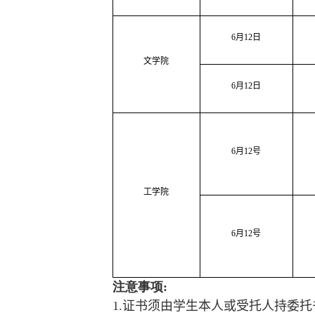
6
月
12
日
文学院
6
月
12
日
6
月
12
号
工学院
6
月
12
号
注意事项
:
1.
证书须由学生本人或受托人持委托