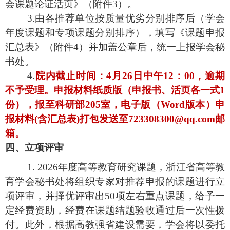
会课题论证活页》（附件3）。
3.由各推荐单位按质量优劣分别排序后（学会
年度课题和专项课题分别排序），填写《课题申报
汇总表》（附件4）并加盖公章后，统一上报学会秘
书处。
4.
院内截止时间：
4
月
2
6
日中午12：00，逾期
不予受理。申报材料纸质版（申报书、活页各一式
1
份），报至
科研部
205室，电子版（Word版本）申
报材料(含汇总表)打包发送至
723308300
@qq.com邮
箱。
四、立项评审
1. 2026年度高等教育研究课题，浙江省高等教
育学会秘书处将组织专家对推荐申报的课题进行立
项评审，并择优评审出50项左右重点课题，给予一
定经费资助，经费在课题结题验收通过后一次性拨
付。此外，根据高教强省建设需要，学会将以委托