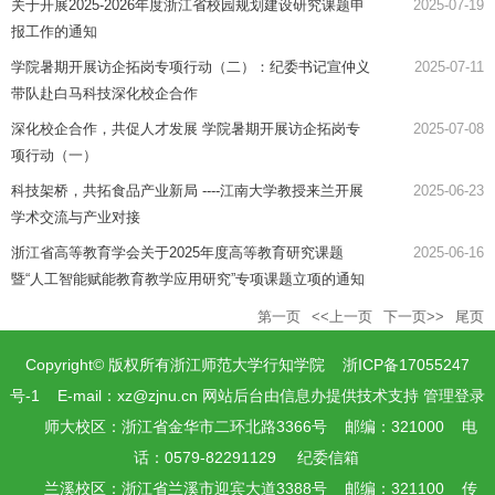
关于开展2025-2026年度浙江省校园规划建设研究课题申
2025-07-19
报工作的通知
学院暑期开展访企拓岗专项行动（二）：纪委书记宣仲义
2025-07-11
带队赴白马科技深化校企合作
深化校企合作，共促人才发展 学院暑期开展访企拓岗专
2025-07-08
项行动（一）
科技架桥，共拓食品产业新局 ----江南大学教授来兰开展
2025-06-23
学术交流与产业对接
浙江省高等教育学会关于2025年度高等教育研究课题
2025-06-16
暨“人工智能赋能教育教学应用研究”专项课题立项的通知
第一页
<<上一页
下一页>>
尾页
Copyright© 版权所有浙江师范大学行知学院 浙ICP备17055247
号-1 E-mail：
xz@zjnu.cn
网站后台由信息办提供技术支持
管理登录
师大校区：浙江省金华市二环北路3366号 邮编：321000 电
话：0579-82291129
纪委信箱
兰溪校区：浙江省兰溪市迎宾大道3388号 邮编：321100 传